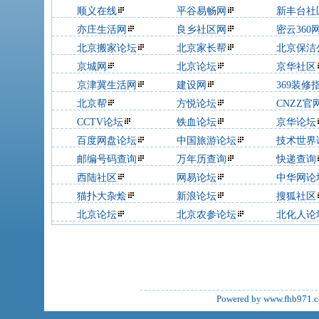
顺义在线
平谷易畅网
新丰台社
亦庄生活网
良乡社区网
密云360
北京搬家论坛
北京家长帮
北京保洁
京城网
北京论坛
京华社区
京津冀生活网
建设网
369装修
北京帮
方悦论坛
CNZZ官
CCTV论坛
铁血论坛
京华论坛
百度网盘论坛
中国旅游论坛
技术世界
邮编号码查询
万年历查询
快递查询
西陆社区
网易论坛
中华网论
猫扑大杂烩
新浪论坛
搜狐社区
北京论坛
北京农参论坛
北化人论
Powered by www.fhb971.