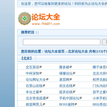
在这里，您可以收集到更多的论坛！
到目前为止论坛大全的
推荐栏目：
|
您目前的位置：
论坛大全首页
→
北京
论坛大全 共有[113]
【北京】
交互英语
聚多楼
椰子体育
中科深智
璀璨论坛
北京大班
论坛网址大全
基层网
程序员刷
石景山在线
崇文在线
门头沟在
丰台之窗
延庆在线
昌平之窗
北京管道疏通
手机中国论坛
小米手机
摇篮网育儿
BOSS速聘
88分类信