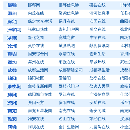
邯郸网
邯郸信息港
磁县在线
邯郸
[
邯郸
]
内丘在线
隆尧信息港
清河信息港
任县
[
邢台
]
保定大众生活
易县在线
安国在线
曲阳
[
保定
]
张家口热线
崇礼门户网
尚义在线
张北
[
张家口
]
隆化之窗
宽城之窗
丰宁在线
围场
[
承德
]
吴桥在线
献县贴吧
献县资讯网
孟村
[
沧州
]
固安综合网
永清在线
霸州生活
香河
[
廊坊
]
冀州在线
枣强在线
阜城热线
武邑
[
衡水
]
成都生活网
成都清洁公司
成都媒生活
成都
[
成都
]
绵阳社区
爱绵阳
盐亭在线
绵阳
[
绵阳
]
攀枝花新闻网
攀枝花门户
盐边人民网
攀枝
[
攀枝花
]
德阳城市在线
罗江在线
广汉信息网
什邡
[
德阳
]
资阳云方
资阳在线
安岳在线
乐至
[
资阳
]
南充五星花园
南充在线
蓬安同城
南充
[
南充
]
雅安在线
名山在线
荥经在线
汉源
[
雅安
]
阿坝在线
金川生活网
九寨沟在线
小金
[
阿坝
]