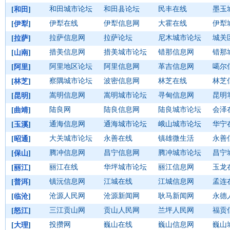
和田城市论坛
和田县论坛
民丰在线
墨玉
[
和田
]
伊犁在线
伊犁信息网
大霍在线
伊犁
[
伊犁
]
拉萨信息网
拉萨论坛
尼木城市论坛
城关
[
拉萨
]
措美信息网
措美城市论坛
错那信息网
错那
[
山南
]
阿里地区论坛
阿里信息网
革吉信息网
噶尔
[
阿里
]
察隅城市论坛
波密信息网
林芝在线
林芝
[
林芝
]
嵩明信息网
嵩明城市论坛
寻甸信息网
昆明
[
昆明
]
陆良网
陆良信息网
陆良城市论坛
会泽
[
曲靖
]
通海信息网
通海城市论坛
峨山城市论坛
华宁
[
玉溪
]
大关城市论坛
永善在线
镇雄微生活
永善
[
昭通
]
腾冲信息网
昌宁信息网
腾冲城市论坛
昌宁
[
保山
]
丽江在线
华坪城市论坛
丽江信息网
玉龙
[
丽江
]
镇沅信息网
江城在线
江城信息网
孟连
[
普洱
]
沧源人民网
沧源新闻网
耿马新闻网
永德
[
临沧
]
三江贡山网
贡山人民网
兰坪人民网
福贡
[
怒江
]
投攒网
巍山在线
巍山信息网
巍山
[
大理
]