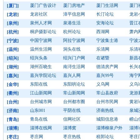
厦门广告设计
厦门房地产
厦门生活网
厦门
[
厦门
]
龙岩社区
漳平信息网
长汀论坛
龙岩
[
龙岩
]
泉州人才网
泉港生活
安海论坛
晋江
[
泉州
]
桐庐摄影论坛
杭州论坛
西湖网
萧内
[
杭州
]
中国宁波网
阿拉宁波网
宁波集士港
宁波大
[
宁波
]
温州生活网
洞头在线
乐清网
乐清
[
温州
]
绍兴头条
绍兴门户网
在诸暨
新昌
[
绍兴
]
湖州百晓生
南浔生活网
德清房产网
长兴
[
湖州
]
嘉兴学院论坛
嘉兴人网
嘉兴99号
海宁
[
嘉兴
]
东阳在线
东阳哄论坛
义乌网
义乌
[
金华
]
江山新闻网
常山新闻网
常山县政府
龙游
[
衢州
]
台州城市网
台州都市圈
台州市民网
黄岩
[
台州
]
山东001
平阴在线
济南热线
泉城
[
济南
]
青岛在线
信网社区
城阳信息港
崂山
[
青岛
]
淄博在线网
淄博窝
淄博柳泉户外
淄博
[
淄博
]
枣庄网
枣庄热线
税郭论坛
枣庄
[
枣庄
]