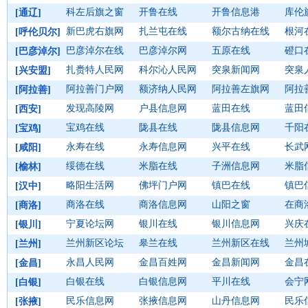
科左后旗之窗
开鲁在线
开鲁信息港
库伦
[
通辽
]
新巴虎右旗网
扎兰屯在线
额尔古纳在线
根河
[
呼伦贝尔
]
巴彦淖尔在线
巴彦淖尔网
五原在线
磴口
[
巴彦淖尔
]
扎赉特人民网
科尔沁人民网
突泉新闻网
突泉
[
兴安盟
]
阿拉善门户网
额济纳人民网
阿拉善左旗网
阿拉
[
阿拉善
]
发现高陵网
户县信息网
蓝田在线
蓝田
[
西安
]
宝鸡在线
陇县在线
陇县信息网
千阳
[
宝鸡
]
永寿在线
永寿信息网
兴平在线
长武
[
咸阳
]
绥德在线
米脂在线
子洲信息网
米脂
[
榆林
]
略阳生活网
佛坪门户网
镇巴在线
镇巴
[
汉中
]
商洛在线
商洛信息网
山阳之窗
在商
[
商洛
]
宁夏论坛网
银川在线
银川信息网
兴庆
[
银川
]
兰州新区论坛
皋兰在线
兰州新区在线
兰州
[
兰州
]
永昌人民网
金昌百姓网
金昌新闻网
金昌
[
金昌
]
白银在线
白银信息网
平川在线
会宁
[
白银
]
民乐信息网
张掖信息网
山丹信息网
民乐
[
张掖
]