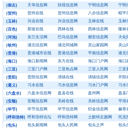
天等信息网
扶绥信息网
宁明信息网
宁明
[
崇左
]
贺州在线
贺州信息网
八步信息网
昭平
[
贺州
]
兴业在线
兴业信息网
玉林在线
玉林
[
玉林
]
那坡在线
西林在线
西林信息网
隆林
[
百色
]
东兰生活网
巴马信息网
都安信息网
大化
[
河池
]
浦北信息网
浦北同城网
灵山家园网
灵山
[
钦州
]
贵港城市在线
贵港信息网
平南信息网
港北
[
贵港
]
海口新闻网
东方在线
海口门户网
海口
[
海口
]
三亚门户网
三亚热点网
三亚人民网
三亚
[
三亚
]
贵阳信息网
清镇在线
清镇信息网
开阳
[
贵阳
]
习水在线
习水信息网
习水门户网
习水
[
遵义
]
六盘水信息网
盘县在线
盘州网
盘县
[
六盘水
]
安顺信息网
关岭在线
关岭信息网
平坝
[
安顺
]
毕节信息网
毕节信息网
织金信息网
赫章
[
毕节
]
呼和浩特论坛
呼和浩特网
土默特左旗网
托克
[
呼和浩特
]
包头新闻网
包头人民网
包头之声
包头
[
包头
]