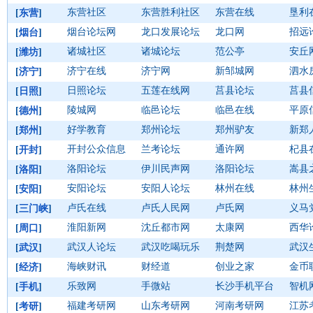
东营社区
东营胜利社区
东营在线
垦利
[
东营
]
烟台论坛网
龙口发展论坛
龙口网
招远
[
烟台
]
诸城社区
诸城论坛
范公亭
安丘
[
潍坊
]
济宁在线
济宁网
新邹城网
泗水
[
济宁
]
日照论坛
五莲在线网
莒县论坛
莒县
[
日照
]
陵城网
临邑论坛
临邑在线
平原
[
德州
]
好学教育
郑州论坛
郑州驴友
新郑
[
郑州
]
开封公众信息
兰考论坛
通许网
杞县
[
开封
]
洛阳论坛
伊川民声网
洛阳论坛
嵩县
[
洛阳
]
安阳论坛
安阳人论坛
林州在线
林州
[
安阳
]
卢氏在线
卢氏人民网
卢氏网
义马
[
三门峡
]
淮阳新网
沈丘都市网
太康网
西华
[
周口
]
武汉人论坛
武汉吃喝玩乐
荆楚网
武汉
[
武汉
]
海峡财讯
财经道
创业之家
金币
[
经济
]
乐致网
手微站
长沙手机平台
智机
[
手机
]
福建考研网
山东考研网
河南考研网
江苏
[
考研
]