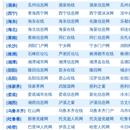
瓜州信息网
酒泉热线
酒泉信息网
瓜州
[
酒泉
]
青海西宁网
西宁信息网
西宁搅沫沫网
湟中
[
西宁
]
海东在线
海东信息网
化隆信息网
乐都
[
海东
]
海北信息网
海晏在线
海晏信息网
祁连
[
海北
]
黄南信息网
同仁在线
同仁信息网
尖扎
[
黄南
]
浏阳门户网
宁乡网
宁乡门户网
浏阳
[
长沙
]
石峰区论坛
芦淞区论坛
株洲都市在线
株洲
[
株洲
]
湘潭城市网
湘潭信息网
湘潭县在线
岳塘
[
湘潭
]
隆回信息网
苗乡在线
隆回网
城步
[
邵阳
]
岳阳信息网
君山在线
汨罗信息网
在线
[
岳阳
]
张家界网
武陵源网
慈利之窗
慈利
[
张家界
]
娄底城市在线
娄底信息网
新化信息网
冷水
[
娄底
]
湘西信息网
泸溪之窗
泸溪信息网
古丈
[
湘西
]
红山网
乌鲁木齐在线
乌鲁木齐门户
乌市
[
乌鲁木齐
]
鄯善党建网
托克逊人民网
托克逊党建网
吐鲁
[
吐鲁番
]
巴里坤人民网
伊吾之城
哈密人民网
今日
[
哈密
]