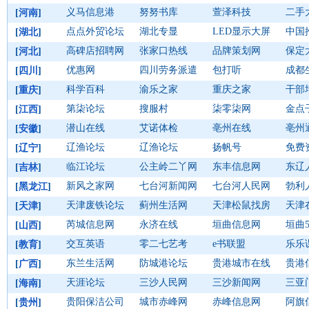
义马信息港
努努书库
萱泽科技
二手
[
河南
]
点点外贸论坛
湖北专显
LED显示大屏
中国
[
湖北
]
高碑店招聘网
张家口热线
品牌策划网
保定
[
河北
]
优惠网
四川劳务派遣
包打听
成都
[
四川
]
科学百科
渝乐之家
重庆之家
干部
[
重庆
]
第柒论坛
搜服村
柒零柒网
金点
[
江西
]
潜山在线
艾诺体检
亳州在线
亳州
[
安徽
]
辽渔论坛
辽渔论坛
扬帆号
免费
[
辽宁
]
临江论坛
公主岭二丫网
东丰信息网
东辽
[
吉林
]
新风之家网
七台河新闻网
七台河人民网
勃利
[
黑龙江
]
天津废铁论坛
蓟州生活网
天津松鼠找房
天津
[
天津
]
芮城信息网
永济在线
垣曲信息网
垣曲5
[
山西
]
交互英语
零二七艺考
e书联盟
乐乐
[
教育
]
东兰生活网
防城港论坛
贵港城市在线
贵港
[
广西
]
天涯论坛
三沙人民网
三沙新闻网
三亚
[
海南
]
贵阳保洁公司
城市赤峰网
赤峰信息网
阿旗
[
贵州
]