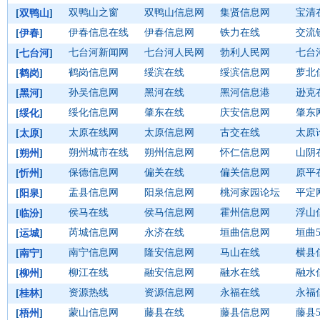
双鸭山之窗
双鸭山信息网
集贤信息网
宝清
[
双鸭山
]
伊春信息在线
伊春信息网
铁力在线
交流
[
伊春
]
七台河新闻网
七台河人民网
勃利人民网
七台
[
七台河
]
鹤岗信息网
绥滨在线
绥滨信息网
萝北
[
鹤岗
]
孙吴信息网
黑河在线
黑河信息港
逊克
[
黑河
]
绥化信息网
肇东在线
庆安信息网
肇东
[
绥化
]
太原在线网
太原信息网
古交在线
太原
[
太原
]
朔州城市在线
朔州信息网
怀仁信息网
山阴
[
朔州
]
保德信息网
偏关在线
偏关信息网
原平
[
忻州
]
盂县信息网
阳泉信息网
桃河家园论坛
平定
[
阳泉
]
侯马在线
侯马信息网
霍州信息网
浮山
[
临汾
]
芮城信息网
永济在线
垣曲信息网
垣曲5
[
运城
]
南宁信息网
隆安信息网
马山在线
横县
[
南宁
]
柳江在线
融安信息网
融水在线
融水
[
柳州
]
资源热线
资源信息网
永福在线
永福
[
桂林
]
蒙山信息网
藤县在线
藤县信息网
藤县5
[
梧州
]