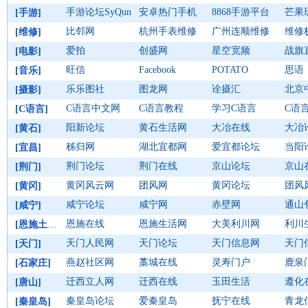
手游论坛SyQun
安卓热门手机
8868手游平台
芒果
[
手游
]
比邻网
杭州手表维修
广州连顺维修
维修
[
维修
]
爱拍
创盛网
星空宽频
战旗
[
电影
]
旺信
Facebook
POTATO
思语
[
音乐
]
乐乐图社
图龙网
诠摄汇
北京
[
摄影
]
C语言中文网
C语言教程
学习C语言
C语
[
C语言
]
阳新论坛
黄石生活网
大冶在线
大冶
[
黄石
]
秭归网
湖北宜都网
爱宜都论坛
当阳
[
宜昌
]
荆门论坛
荆门在线
京山论坛
京山
[
荆门
]
黄冈风云网
团风网
黄冈论坛
团风
[
黄冈
]
咸宁论坛
咸宁网
赤壁网
通山
[
咸宁
]
恩施在线
恩施生活网
大美利川网
利川
[
恩施土家族苗族自治州
]
天门人民网
天门论坛
天门信息网
天门
[
天门
]
燕赵社区网
藁城在线
灵寿门户
鹿泉
[
石家庄
]
迁西立人网
迁西在线
玉田生活
遵化
[
唐山
]
秦皇岛论坛
爱秦皇岛
抚宁在线
青龙
[
秦皇岛
]