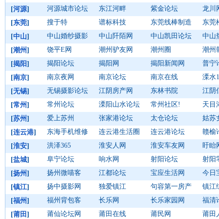
河源城市论坛
东江河畔
紫金论坛
龙川
[
河源
]
搜于特
谱标科技
东莞线棒制造
东莞
[
东莞
]
中山婚纱摄影
中山阡陌网
中山凯田论坛
中山
[
中山
]
饶平E网
潮州驴友网
潮州圈
潮州
[
潮州
]
揭阳论坛
揭阳网
揭阳新闻网
普宁
[
揭阳
]
南京夜网
南京论坛
南京在线
溧水1
[
南京
]
无锡摄影论坛
江阴房产网
东林书院
江阴
[
无锡
]
常州论坛
溧阳山水论坛
常州社区!
天目
[
常州
]
爱上苏州
张家港论坛
太仓论坛
姑苏
[
苏州
]
东海手机维修
连云港生活圈
连云港论坛
赣榆
[
连云港
]
洪泽365
淮安人网
淮安车友网
盱眙
[
淮安
]
阜宁论坛
响水网
射阳论坛
射阳
[
盐城
]
扬州微喵客
江都论坛
宝应生活网
今日
[
扬州
]
扬中摄影网
独爱镇江
句容第一房产
镇江
[
镇江
]
福州背包客
长乐网
长乐家园网
福清
[
福州
]
莆仙论坛网
莆田在线
莆民网
莆田
[
莆田
]