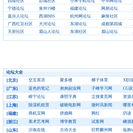
西陆社区
彭城社区
小米手机论坛
中华网论坛
宁德论坛
泉州19楼
福建论坛
网易论坛
嘉兴人论坛
西湖BBS
杭州网论坛
麻辣社区
广西红豆社区
大河论坛
东湖论坛
成都第四城
天府社区
眉山人论坛
东湖社区
眉山论坛
论坛大全
交互英语
聚多楼
椰子体育
X职
[
北京
]
蓝色的笔记
匆匆副业网
子峰学习网
CG
[
广东
]
睢宁论坛
康熙字典
立搜黄页网
资源
[
江苏
]
除湿机租赁
破晓电影网
微时讯新闻
哪里
[
上海
]
商机宝网
拼婚网
网红
仍读
[
福建
]
美术艺考网
博学教育
试客网
嵊泗
[
浙江
]
沂南在线
古诗大全
巨野麟州网
临朐
[
山东
]