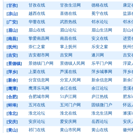
甘孜在线
甘孜生活网
德格在线
康定
[
甘孜
]
越西在线
喜德在线
冕宁在线
盐源
[
凉山
]
华蓥在线
武胜热线
邻水论坛
邻水
[
广安
]
眉山在线
眉山论坛
眉山生活网
彭山
[
眉山
]
挚爱南昌网
南昌在线
安义在线
进贤
[
南昌
]
崇仁之窗
掌上抚州
乐安之窗
抚州
[
抚州
]
吉安都市网
吉安网
遂川网
吉安
[
吉安
]
景德镇门户网
景德镇人民网
乐平门户网
浮梁
[
景德镇
]
上栗在线
芦溪在线
萍乡城事网
萍乡
[
萍乡
]
分宜信息网
分宜人民网
新余信息网
新余
[
新余
]
鹰潭乐马网
余江在线
余江论坛
贵溪
[
鹰潭
]
合肥城市网
51庐江网
庐江热线
肥东
[
合肥
]
五河在线
五河门户网
固镇微门户
怀远
[
蚌埠
]
淮北论坛
淮北在线
淮北生活网
濉溪
[
淮北
]
安庆论坛
爱安庆网
岳西论坛
安庆
[
安庆
]
祁门在线
黄山市民网
黄山在线
徽州
[
黄山
]