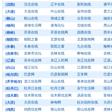
沈北在线
辽中在线
新民热线
康平
[
沈阳
]
大连在线
中山在线
金州在线
普兰
[
大连
]
鞍山在线
海城之窗
台安在线
岫岩
[
鞍山
]
凌海生活网
凌海论坛
北镇在线
黑山
[
锦州
]
开原在线
开原在线网
昌图在线
西丰
[
铁岭
]
朝阳之窗
北票在线
北票新闻网
凌源
[
朝阳市
]
长春在线
双阳之窗
九台在线
榆树
[
长春
]
吉林市论坛
吉林在线
桦甸在线
吉林
[
吉林市
]
东丰信息网
东辽人民网
东辽信息网
辽源
[
辽源
]
临江论坛
白山在线
江源在线
临江
[
白山
]
巴彦网
巴彦新闻网
五常网
巴彦
[
哈尔滨
]
龙江信息网
克山在线
泰来信息网
克山
[
齐齐哈尔
]
牡丹江在线
牡丹江网
东宁生活网
绥芬
[
牡丹江
]
佳木斯在线
佳木斯信息网
汤原在线
富锦
[
佳木斯
]
大庆在线
林甸网
杜尔伯特在线
大庆
[
大庆
]
鸡西信息网
密山在线
密山信息网
虎林
[
鸡西
]