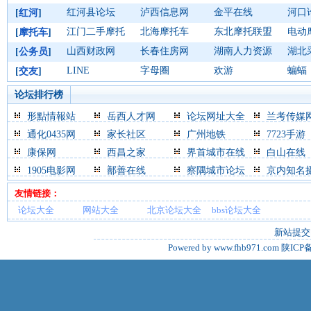
红河县论坛
泸西信息网
金平在线
河口
[
红河
]
江门二手摩托
北海摩托车
东北摩托联盟
电动
[
摩托车
]
山西财政网
长春住房网
湖南人力资源
湖北
[
公务员
]
LINE
字母圈
欢游
蝙蝠
[
交友
]
论坛排行榜
形點情報站
岳西人才网
论坛网址大全
兰考传媒
通化0435网
家长社区
广州地铁
7723手游
康保网
西昌之家
界首城市在线
白山在线
1905电影网
鄯善在线
察隅城市论坛
京内知名
友情链接：
论坛大全
网站大全
北京论坛大全
bbs论坛大全
新站提交
Powered by www.fhb971.com
陕ICP备