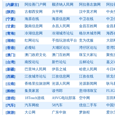
阿拉善门户网
额济纳人民网
阿拉善左旗网
阿拉
[
内蒙古
]
古都西安网
兴平网
汉中英才网
中央
[
陕西
]
海原在线
海原信息网
中卫在线
中卫
[
宁夏
]
陇南信息网
永昌人民网
金昌百姓网
金昌
[
甘肃
]
冷湖信息网
冷湖城市论坛
格尔木城市网
海西
[
青海
]
红网论坛
手指玩游戏平台
竞为优服
大邵
[
湖南
]
必瘦站
大埔区论坛
湾仔区论坛
荃湾
[
香港
]
澳门政府文化
澳门百姓网
珠宝大家坛
聚焦
[
澳门
]
南投论坛
新竹论坛
云林论坛
嘉义
[
台湾
]
巴里坤人民网
伊吾之城
哈密人民网
今日
[
新疆
]
江孜城市论坛
江孜信息网
江孜在线
班戈
[
西藏
]
香格里拉旅游网
沧源人民网
沧源新闻网
耿马
[
云南
]
集美家居
读书郎
意绵绵珠宝
[
购物
]
18Touch游戏
A9VG电玩部落
空中网
百田
[
游戏
]
汽车网校
58汽车
优信二手车
中国
[
汽车
]
大公网
广东中旅
梦旅程
爱尔
[
旅游
]