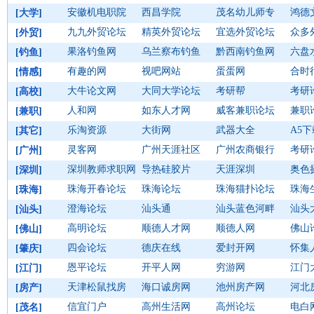
安徽机电职院
西昌学院
茂名幼儿师专
鸿德
[
大学
]
九九外贸论坛
精英外贸论坛
宜选外贸论坛
众多
[
外贸
]
果洛钓鱼网
乌兰察布钓鱼
黔西南钓鱼网
六盘
[
钓鱼
]
有趣的网
视吧网站
蛋蛋网
合时
[
情感
]
大牛论文网
大同大学论坛
考研帮
考研
[
高校
]
人和网
如东人才网
威客兼职论坛
兼职
[
兼职
]
乐淘资源
大街网
武器大全
A5
[
其它
]
灵客网
广州天涯社区
广州农商银行
考研
[
广州
]
深圳教师求职网
导热硅胶片
天涯深圳
奥色
[
深圳
]
珠海开春论坛
珠海论坛
珠海猫扑论坛
珠海
[
珠海
]
澄海论坛
汕头通
汕头蓝色河畔
汕头
[
汕头
]
高明论坛
顺德人才网
顺德人网
佛山
[
佛山
]
四会论坛
德庆在线
爱封开网
怀集
[
肇庆
]
恩平论坛
开平人网
穷游网
江门
[
江门
]
天津松鼠找房
海口诚房网
池州房产网
河北
[
房产
]
信宜门户
高州生活网
高州论坛
电白
[
茂名
]