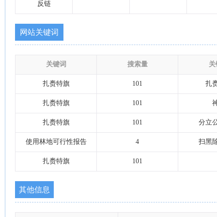
反链
网站关键词
关键词
搜索量
关
扎赉特旗
101
扎
扎赉特旗
101
扎赉特旗
101
分立
使用林地可行性报告
4
扫黑
扎赉特旗
101
其他信息