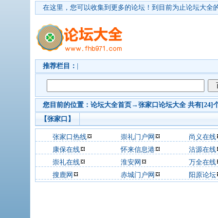
在这里，您可以收集到更多的论坛！
到目前为止论坛大全的
推荐栏目：
|
您目前的位置：
论坛大全首页
→
张家口
论坛大全 共有[24]
【张家口】
张家口热线
崇礼门户网
尚义在线
康保在线
怀来信息港
沽源在线
崇礼在线
淮安网
万全在线
搜鹿网
赤城门户网
阳原论坛