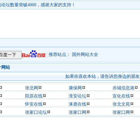
论坛数量突破4000，感谢大家的支持！
推荐站点：
国外网站大全
个网站
如果你喜欢本站，请告诉您身边的朋友
张北网
康保网
赤城信息港
阳原在线
淮安论坛
宣化在线
怀安在线
涿鹿在线
张北文苑
张家口论坛
张家口网
张家口网