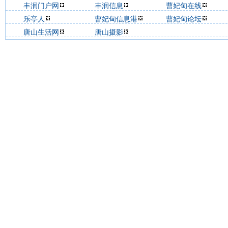
丰润门户网
丰润信息
曹妃甸在线
乐亭人
曹妃甸信息港
曹妃甸论坛
唐山生活网
唐山摄影