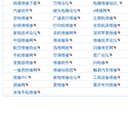
精通维修下载
万维论坛
电脑维修知识_
汽修软件
罐头电脑论坛
e维修网
音响维修
广诚表行维修
注塑机维修
好师傅维修
打印机维修
东莞机床维修
家电技术论坛
农机维修网
深圳苹果维修
中国维修网
维保服务
维修技术论坛
航空维修协会
迅维网校
闪修侠官网
手机维修网
空调维修
普广论坛
变频器维修
维修软件
闪电修
一修房快修网
维修站联想
畅易汽车维修
维修JVC
家电维修论坛
工程设备维修
易修网
爱维修
重庆年代维修
东海手机维修