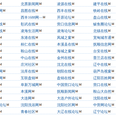
北票新闻网
凌源在线
建平在线
网
昌图在线
西丰在线
铁岭在线
西丰1688网—
开原论坛
盘山在线
线
彰武在线
营口信息网
鲅鱼圈论坛
线
凌海生活网
凌海论坛
北镇在线
东港在线
凤城之窗
宽甸城市通
桓仁在线
本溪县在线
抚顺信息网
鞍山在线
海城之窗
台安在线
中山在线
金州在线
普兰店在线
庄河社区
沈北在线
辽中在线
网
法库在线
朝阳在线
葫芦岛视窗
网
互联盘锦
盘锦在线
辽阳百姓网
阜新万城网
中国营口论坛
营口在线
本溪网
抚顺新闻网
鞍山大自然
大连网
大连户外论坛
沈阳在线
论坛
沈阳洗浴网
沈阳社区网
中营网论坛
青春社区
大辽在线论坛
辽宁论坛