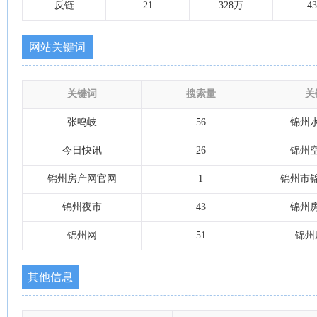
反链
21
328万
43
网站关键词
关键词
搜索量
关
张鸣岐
56
锦州
今日快讯
26
锦州
锦州房产网官网
1
锦州市
锦州夜市
43
锦州
锦州网
51
锦州
其他信息