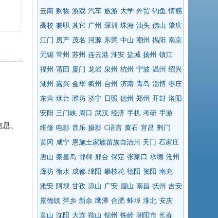
云南
购物
游戏
汽车
旅游
大学
外贸
钓鱼
情感
高校
兼职
其它
广州
深圳
珠海
汕头
佛山
肇庆
江门
房产
茂名
河源
东莞
中山
潮州
揭阳
南京
无锡
常州
苏州
连云港
淮安
盐城
扬州
镇江
福州
莆田
厦门
龙岩
泉州
杭州
宁波
温州
绍兴
湖州
嘉兴
金华
衢州
台州
济南
青岛
淄博
枣庄
东营
烟台
潍坊
济宁
日照
德州
郑州
开封
洛阳
安阳
三门峡
周口
武汉
经济
手机
考研
手游
信息、
维修
电影
音乐
摄影
C语言
黄石
宜昌
荆门
黄冈
咸宁
恩施土家族苗族自治州
天门
石家庄
唐山
秦皇岛
邯郸
邢台
保定
张家口
承德
沧州
廊坊
衡水
成都
绵阳
攀枝花
德阳
资阳
南充
雅安
阿坝
甘孜
凉山
广安
眉山
南昌
抚州
吉安
景德镇
萍乡
新余
鹰潭
合肥
蚌埠
淮北
安庆
黄山
沈阳
大连
鞍山
锦州
铁岭
朝阳市
长春