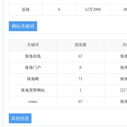
反链
6
12万2000
30
网站关键词
关键词
搜索量
关
珠海在线
67
珠
珠海门户
8
珠
珠海网
71
珠
珠海宽带网站
1
江
vemo
67
珠
其他信息