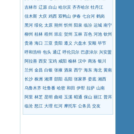
吉林市
辽源
白山
哈尔滨
齐齐哈尔
牡丹江
佳木斯
大庆
鸡西
双鸭山
伊春
七台河
鹤岗
黑河
绥化
太原
朔州
忻州
阳泉
临汾
运城
南宁
柳州
桂林
梧州
崇左
贺州
玉林
百色
河池
钦州
贵港
海口
三亚
贵阳
遵义
六盘水
安顺
毕节
呼和浩特
包头
通辽
呼伦贝尔
巴彦淖尔
兴安盟
阿拉善
西安
宝鸡
咸阳
榆林
汉中
商洛
银川
兰州
金昌
白银
张掖
酒泉
西宁
海东
海北
黄南
长沙
株洲
湘潭
邵阳
岳阳
张家界
娄底
湘西
乌鲁木齐
吐鲁番
哈密
和田
伊犁
拉萨
山南
阿里
林芝
昆明
曲靖
玉溪
昭通
保山
丽江
普洱
临沧
怒江
大理
红河
摩托车
公务员
交友