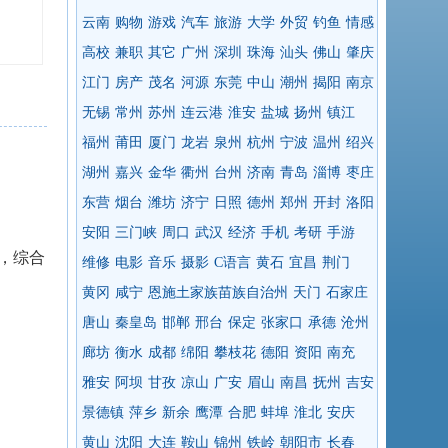
云南
购物
游戏
汽车
旅游
大学
外贸
钓鱼
情感
高校
兼职
其它
广州
深圳
珠海
汕头
佛山
肇庆
江门
房产
茂名
河源
东莞
中山
潮州
揭阳
南京
无锡
常州
苏州
连云港
淮安
盐城
扬州
镇江
福州
莆田
厦门
龙岩
泉州
杭州
宁波
温州
绍兴
湖州
嘉兴
金华
衢州
台州
济南
青岛
淄博
枣庄
东营
烟台
潍坊
济宁
日照
德州
郑州
开封
洛阳
安阳
三门峡
周口
武汉
经济
手机
考研
手游
，综合
维修
电影
音乐
摄影
C语言
黄石
宜昌
荆门
黄冈
咸宁
恩施土家族苗族自治州
天门
石家庄
唐山
秦皇岛
邯郸
邢台
保定
张家口
承德
沧州
廊坊
衡水
成都
绵阳
攀枝花
德阳
资阳
南充
雅安
阿坝
甘孜
凉山
广安
眉山
南昌
抚州
吉安
景德镇
萍乡
新余
鹰潭
合肥
蚌埠
淮北
安庆
黄山
沈阳
大连
鞍山
锦州
铁岭
朝阳市
长春