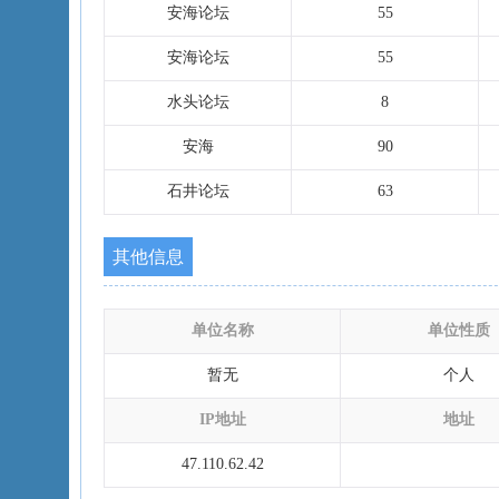
安海论坛
55
安海论坛
55
水头论坛
8
安海
90
石井论坛
63
其他信息
单位名称
单位性质
暂无
个人
IP地址
地址
47.110.62.42