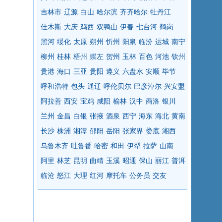
吉林市
辽源
白山
哈尔滨
齐齐哈尔
牡丹江
佳木斯
大庆
鸡西
双鸭山
伊春
七台河
鹤岗
黑河
绥化
太原
朔州
忻州
阳泉
临汾
运城
南宁
柳州
桂林
梧州
崇左
贺州
玉林
百色
河池
钦州
贵港
海口
三亚
贵阳
遵义
六盘水
安顺
毕节
呼和浩特
包头
通辽
呼伦贝尔
巴彦淖尔
兴安盟
阿拉善
西安
宝鸡
咸阳
榆林
汉中
商洛
银川
兰州
金昌
白银
张掖
酒泉
西宁
海东
海北
黄南
长沙
株洲
湘潭
邵阳
岳阳
张家界
娄底
湘西
乌鲁木齐
吐鲁番
哈密
和田
伊犁
拉萨
山南
阿里
林芝
昆明
曲靖
玉溪
昭通
保山
丽江
普洱
临沧
怒江
大理
红河
摩托车
公务员
交友