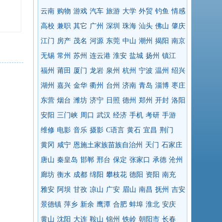
云南
购物
游戏
汽车
旅游
大学
外贸
钓鱼
情感
高校
兼职
其它
广州
深圳
珠海
汕头
佛山
肇庆
江门
房产
茂名
河源
东莞
中山
潮州
揭阳
南京
无锡
常州
苏州
连云港
淮安
盐城
扬州
镇江
福州
莆田
厦门
龙岩
泉州
杭州
宁波
温州
绍兴
湖州
嘉兴
金华
衢州
台州
济南
青岛
淄博
枣庄
东营
烟台
潍坊
济宁
日照
德州
郑州
开封
洛阳
安阳
三门峡
周口
武汉
经济
手机
考研
手游
维修
电影
音乐
摄影
C语言
黄石
宜昌
荆门
黄冈
咸宁
恩施土家族苗族自治州
天门
石家庄
唐山
秦皇岛
邯郸
邢台
保定
张家口
承德
沧州
廊坊
衡水
成都
绵阳
攀枝花
德阳
资阳
南充
雅安
阿坝
甘孜
凉山
广安
眉山
南昌
抚州
吉安
景德镇
萍乡
新余
鹰潭
合肥
蚌埠
淮北
安庆
黄山
沈阳
大连
鞍山
锦州
铁岭
朝阳市
长春