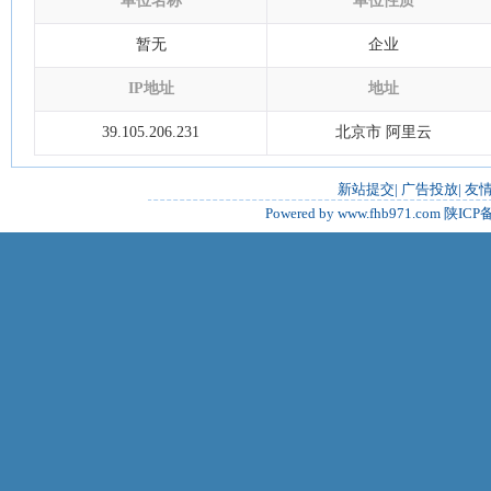
单位名称
单位性质
暂无
企业
IP地址
地址
39.105.206.231
北京市 阿里云
新站提交
|
广告投放
|
友
Powered by www.fhb971.com
陕ICP备