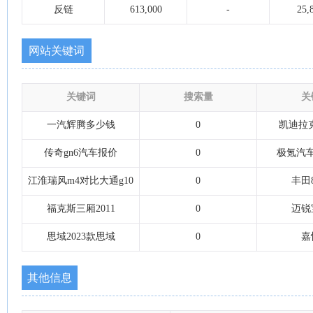
反链
613,000
-
25,
网站关键词
关键词
搜索量
关
一汽辉腾多少钱
0
凯迪拉克
传奇gn6汽车报价
0
极氪汽
江淮瑞风m4对比大通g10
0
丰田
福克斯三厢2011
0
迈锐
思域2023款思域
0
嘉
其他信息