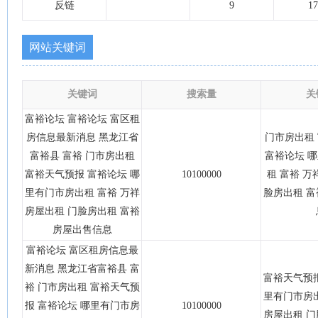
反链
9
17
网站关键词
关键词
搜索量
关
富裕论坛 富裕论坛 富区租
房信息最新消息 黑龙江省
门市房出租
富裕县 富裕 门市房出租
富裕论坛 
富裕天气预报 富裕论坛 哪
10100000
租 富裕 万
里有门市房出租 富裕 万祥
脸房出租 富
房屋出租 门脸房出租 富裕
房屋出售信息
富裕论坛 富区租房信息最
新消息 黑龙江省富裕县 富
富裕天气预报
裕 门市房出租 富裕天气预
里有门市房出
报 富裕论坛 哪里有门市房
10100000
房屋出租 门