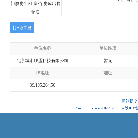
门脸房出租 富裕 房屋出售
信息
其他信息
单位名称
单位性质
北京城市联盟科技有限公司
暂无
IP地址
地址
39.105.204.50
新站提交
Powered by www.fhb971.com
陕ICP备