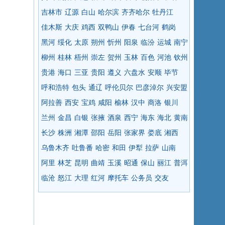
吉林市
辽源
白山
哈尔滨
齐齐哈尔
牡丹江
佳木斯
大庆
鸡西
双鸭山
伊春
七台河
鹤岗
黑河
绥化
太原
朔州
忻州
阳泉
临汾
运城
南宁
柳州
桂林
梧州
崇左
贺州
玉林
百色
河池
钦州
贵港
海口
三亚
贵阳
遵义
六盘水
安顺
毕节
呼和浩特
包头
通辽
呼伦贝尔
巴彦淖尔
兴安盟
阿拉善
西安
宝鸡
咸阳
榆林
汉中
商洛
银川
兰州
金昌
白银
张掖
酒泉
西宁
海东
海北
黄南
长沙
株洲
湘潭
邵阳
岳阳
张家界
娄底
湘西
乌鲁木齐
吐鲁番
哈密
和田
伊犁
拉萨
山南
阿里
林芝
昆明
曲靖
玉溪
昭通
保山
丽江
普洱
临沧
怒江
大理
红河
摩托车
公务员
交友