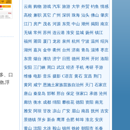
云南
购物
游戏
汽车
旅游
大学
外贸
钓鱼
情感
高校
兼职
其它
广州
深圳
珠海
汕头
佛山
肇庆
江门
房产
茂名
河源
东莞
中山
潮州
揭阳
南京
无锡
常州
苏州
连云港
淮安
盐城
扬州
镇江
福州
莆田
厦门
龙岩
泉州
杭州
宁波
温州
绍兴
湖州
嘉兴
金华
衢州
台州
济南
青岛
淄博
枣庄
东营
烟台
潍坊
济宁
日照
德州
郑州
开封
洛阳
安阳
三门峡
周口
武汉
经济
手机
考研
手游
多、口
维修
电影
音乐
摄影
C语言
黄石
宜昌
荆门
物,浮
黄冈
咸宁
恩施土家族苗族自治州
天门
石家庄
唐山
秦皇岛
邯郸
邢台
保定
张家口
承德
沧州
廊坊
衡水
成都
绵阳
攀枝花
德阳
资阳
南充
雅安
阿坝
甘孜
凉山
广安
眉山
南昌
抚州
吉安
景德镇
萍乡
新余
鹰潭
合肥
蚌埠
淮北
安庆
黄山
沈阳
大连
鞍山
锦州
铁岭
朝阳市
长春