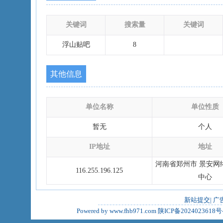
关键词
搜索量
关键词
浮山贴吧
8
其他信息
单位名称
单位性质
暂无
个人
IP地址
地址
河南省郑州市 景安网
116.255.196.125
中心
新站提交
|
广
Powered by www.fhb971.com
陕ICP备2024023618号