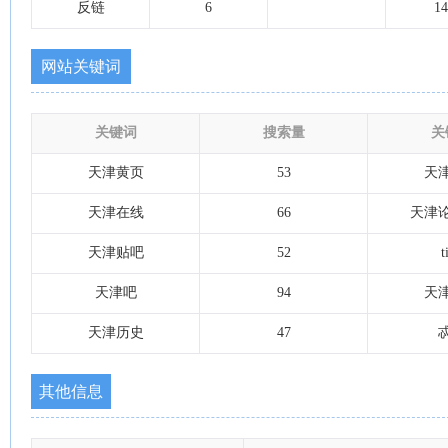
反链
6
14
网站关键词
关键词
搜索量
关
天津黄页
53
天
天津在线
66
天津
天津贴吧
52
t
天津吧
94
天
天津历史
47
其他信息