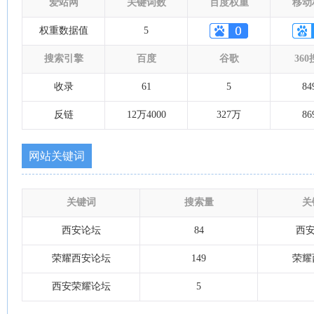
爱站网
关键词数
百度权重
移动
权重数据值
5
搜索引擎
百度
谷歌
36
收录
61
5
84
反链
12万4000
327万
86
网站关键词
关键词
搜索量
关
西安论坛
84
西安
荣耀西安论坛
149
荣耀
西安荣耀论坛
5