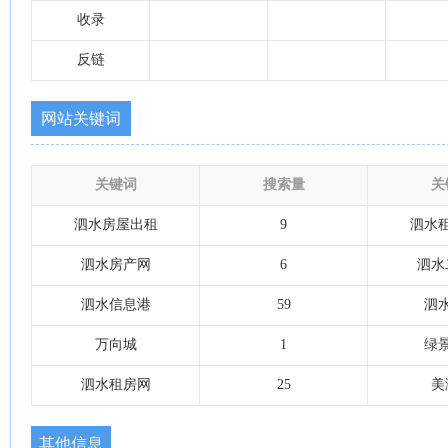
收录
反链
网站关键词
关键词
搜索量
关
泗水房屋出租
9
泗水
泗水房产网
6
泗水
泗水信息港
59
泗
万向城
1
绿
泗水租房网
25
美
其他信息