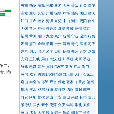
云南
购物
游戏
汽车
旅游
大学
外贸
钓鱼
情感
高校
兼职
其它
广州
深圳
珠海
汕头
佛山
肇庆
江门
房产
茂名
河源
东莞
中山
潮州
揭阳
南京
无锡
常州
苏州
连云港
淮安
盐城
扬州
镇江
福州
莆田
厦门
龙岩
泉州
杭州
宁波
温州
绍兴
湖州
嘉兴
金华
衢州
台州
济南
青岛
淄博
枣庄
东营
烟台
潍坊
济宁
日照
德州
郑州
开封
洛阳
安阳
三门峡
周口
武汉
经济
手机
考研
手游
拓展训
维修
电影
音乐
摄影
C语言
黄石
宜昌
荆门
培训教
黄冈
咸宁
恩施土家族苗族自治州
天门
石家庄
唐山
秦皇岛
邯郸
邢台
保定
张家口
承德
沧州
廊坊
衡水
成都
绵阳
攀枝花
德阳
资阳
南充
雅安
阿坝
甘孜
凉山
广安
眉山
南昌
抚州
吉安
景德镇
萍乡
新余
鹰潭
合肥
蚌埠
淮北
安庆
黄山
沈阳
大连
鞍山
锦州
铁岭
朝阳市
长春