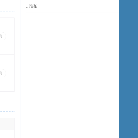
拍拍
询
询