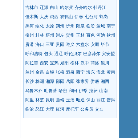
吉林市
辽源
白山
哈尔滨
齐齐哈尔
牡丹江
佳木斯
大庆
鸡西
双鸭山
伊春
七台河
鹤岗
黑河
绥化
太原
朔州
忻州
阳泉
临汾
运城
南宁
柳州
桂林
梧州
崇左
贺州
玉林
百色
河池
钦州
贵港
海口
三亚
贵阳
遵义
六盘水
安顺
毕节
呼和浩特
包头
通辽
呼伦贝尔
巴彦淖尔
兴安盟
阿拉善
西安
宝鸡
咸阳
榆林
汉中
商洛
银川
兰州
金昌
白银
张掖
酒泉
西宁
海东
海北
黄南
长沙
株洲
湘潭
邵阳
岳阳
张家界
娄底
湘西
乌鲁木齐
吐鲁番
哈密
和田
伊犁
拉萨
山南
阿里
林芝
昆明
曲靖
玉溪
昭通
保山
丽江
普洱
临沧
怒江
大理
红河
摩托车
公务员
交友