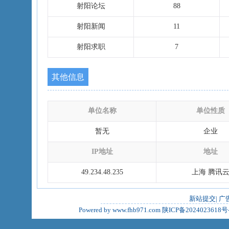
射阳论坛
88
射阳新闻
11
射阳求职
7
其他信息
单位名称
单位性质
暂无
企业
IP地址
地址
49.234.48.235
上海 腾讯
新站提交
|
广
Powered by www.fhb971.com
陕ICP备2024023618号