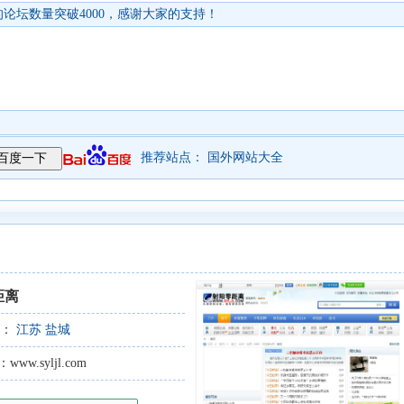
论坛数量突破4000，感谢大家的支持！
推荐站点：
国外网站大全
距离
型：
江苏
盐城
w.syljl.com