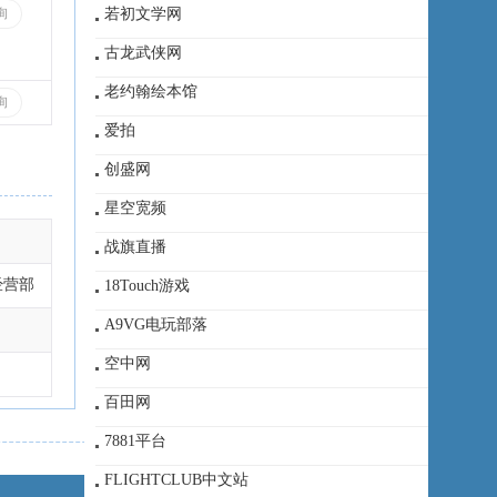
若初文学网
询
古龙武侠网
老约翰绘本馆
询
爱拍
创盛网
星空宽频
战旗直播
经营部
18Touch游戏
A9VG电玩部落
空中网
百田网
7881平台
FLIGHTCLUB中文站