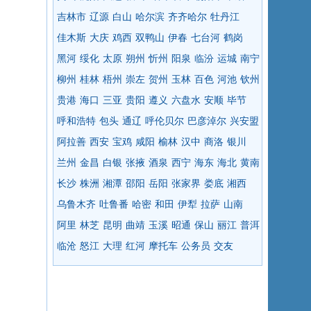
吉林市
辽源
白山
哈尔滨
齐齐哈尔
牡丹江
佳木斯
大庆
鸡西
双鸭山
伊春
七台河
鹤岗
黑河
绥化
太原
朔州
忻州
阳泉
临汾
运城
南宁
柳州
桂林
梧州
崇左
贺州
玉林
百色
河池
钦州
贵港
海口
三亚
贵阳
遵义
六盘水
安顺
毕节
呼和浩特
包头
通辽
呼伦贝尔
巴彦淖尔
兴安盟
阿拉善
西安
宝鸡
咸阳
榆林
汉中
商洛
银川
兰州
金昌
白银
张掖
酒泉
西宁
海东
海北
黄南
长沙
株洲
湘潭
邵阳
岳阳
张家界
娄底
湘西
乌鲁木齐
吐鲁番
哈密
和田
伊犁
拉萨
山南
阿里
林芝
昆明
曲靖
玉溪
昭通
保山
丽江
普洱
临沧
怒江
大理
红河
摩托车
公务员
交友