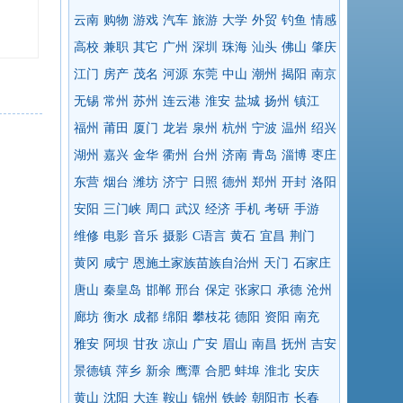
云南
购物
游戏
汽车
旅游
大学
外贸
钓鱼
情感
高校
兼职
其它
广州
深圳
珠海
汕头
佛山
肇庆
江门
房产
茂名
河源
东莞
中山
潮州
揭阳
南京
无锡
常州
苏州
连云港
淮安
盐城
扬州
镇江
福州
莆田
厦门
龙岩
泉州
杭州
宁波
温州
绍兴
湖州
嘉兴
金华
衢州
台州
济南
青岛
淄博
枣庄
东营
烟台
潍坊
济宁
日照
德州
郑州
开封
洛阳
安阳
三门峡
周口
武汉
经济
手机
考研
手游
维修
电影
音乐
摄影
C语言
黄石
宜昌
荆门
黄冈
咸宁
恩施土家族苗族自治州
天门
石家庄
唐山
秦皇岛
邯郸
邢台
保定
张家口
承德
沧州
廊坊
衡水
成都
绵阳
攀枝花
德阳
资阳
南充
雅安
阿坝
甘孜
凉山
广安
眉山
南昌
抚州
吉安
景德镇
萍乡
新余
鹰潭
合肥
蚌埠
淮北
安庆
黄山
沈阳
大连
鞍山
锦州
铁岭
朝阳市
长春