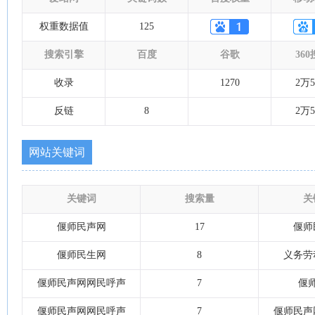
权重数据值
125
搜索引擎
百度
谷歌
36
收录
1270
2万5
反链
8
2万5
网站关键词
关键词
搜索量
关
偃师民声网
17
偃师
偃师民生网
8
义务劳
偃师民声网网民呼声
7
偃
偃师民声网网民呼声
7
偃师民声