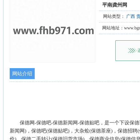
平南龚州网
网站类型：
广西
网站地址：www.bgnco
网站介绍
保德网-保德吧-保德新闻网-保德贴吧，是一个下设保德
新闻网)，保德吧(保德贴吧)，大杂烩(保德茶座)，保德招
价)，保德二手转让(保德旧货市场)，保德商业信息(保德信