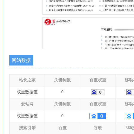
网站数据
站长之家
关键词数
百度权重
移动
权重数据值
0
爱站网
关键词数
百度权重
移动
权重数据值
0
搜索引擎
百度
谷歌
36