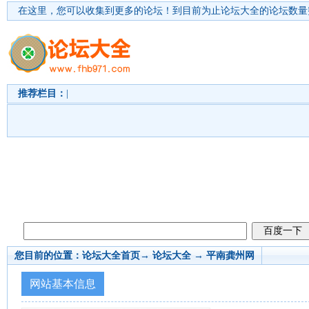
在这里，您可以收集到更多的论坛！
到目前为止论坛大全的论坛数量突
推荐栏目：
|
您目前的位置：
论坛大全首页
→ 论坛大全 →
平南龚州网
网站基本信息