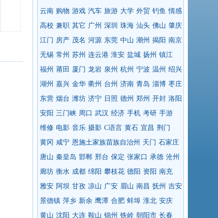
云南
购物
游戏
汽车
旅游
大学
外贸
钓鱼
情感
高校
兼职
其它
广州
深圳
珠海
汕头
佛山
肇庆
江门
房产
茂名
河源
东莞
中山
潮州
揭阳
南京
无锡
常州
苏州
连云港
淮安
盐城
扬州
镇江
福州
莆田
厦门
龙岩
泉州
杭州
宁波
温州
绍兴
湖州
嘉兴
金华
衢州
台州
济南
青岛
淄博
枣庄
东营
烟台
潍坊
济宁
日照
德州
郑州
开封
洛阳
安阳
三门峡
周口
武汉
经济
手机
考研
手游
维修
电影
音乐
摄影
C语言
黄石
宜昌
荆门
黄冈
咸宁
恩施土家族苗族自治州
天门
石家庄
唐山
秦皇岛
邯郸
邢台
保定
张家口
承德
沧州
廊坊
衡水
成都
绵阳
攀枝花
德阳
资阳
南充
雅安
阿坝
甘孜
凉山
广安
眉山
南昌
抚州
吉安
景德镇
萍乡
新余
鹰潭
合肥
蚌埠
淮北
安庆
黄山
沈阳
大连
鞍山
锦州
铁岭
朝阳市
长春