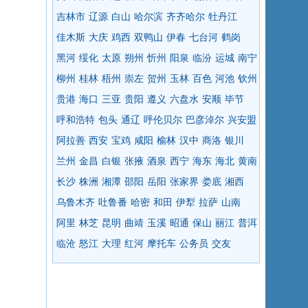
吉林市
辽源
白山
哈尔滨
齐齐哈尔
牡丹江
佳木斯
大庆
鸡西
双鸭山
伊春
七台河
鹤岗
黑河
绥化
太原
朔州
忻州
阳泉
临汾
运城
南宁
柳州
桂林
梧州
崇左
贺州
玉林
百色
河池
钦州
贵港
海口
三亚
贵阳
遵义
六盘水
安顺
毕节
呼和浩特
包头
通辽
呼伦贝尔
巴彦淖尔
兴安盟
阿拉善
西安
宝鸡
咸阳
榆林
汉中
商洛
银川
兰州
金昌
白银
张掖
酒泉
西宁
海东
海北
黄南
长沙
株洲
湘潭
邵阳
岳阳
张家界
娄底
湘西
乌鲁木齐
吐鲁番
哈密
和田
伊犁
拉萨
山南
阿里
林芝
昆明
曲靖
玉溪
昭通
保山
丽江
普洱
临沧
怒江
大理
红河
摩托车
公务员
交友